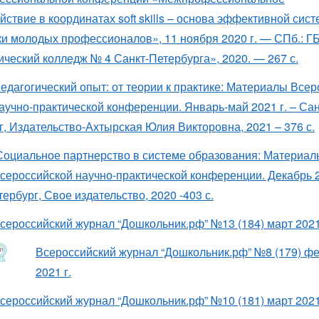
ствие в координатах soft skills – основа эффективной сис
ки молодых профессионалов», 11 ноября 2020 г. — СПб.: 
ический колледж № 4 Санкт-Петербурга», 2020. — 267 с.
едагогический опыт: от теории к практике: Материалы Все
аучно-практической конференции. Январь-май 2021 г. – Сан
г, Издательство-Ахтырская Юлия Викторовна, 2021 – 376 с.
Социальное партнерство в системе образования: Материал
сероссийской научно-практической конференции. Декабрь 2
ербург, Свое издательство, 2020 -403 с.
сероссийский журнал “Дошкольник.рф” №13 (184) март 2021
Всероссийский журнал “Дошкольник.рф” №8 (179) ф
2021 г.
сероссийский журнал “Дошкольник.рф” №10 (181) март 2021