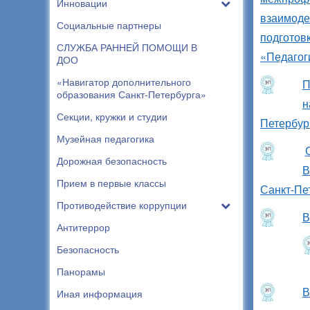
Инновации
взаимодей
Социальные партнеры
подготов
СЛУЖБА РАННЕЙ ПОМОЩИ В
«Педагог
ДОО
«Навигатор дополнительного
П
образования Санкт-Петербурга»
н
Секции, кружки и студии
Петербур
Музейная педагогика
Дорожная безопасность
В
Прием в первые классы
Санкт-Пет
Противодействие коррупции
В
Антитеррор
Безопасность
Панорамы
В
Иная информация