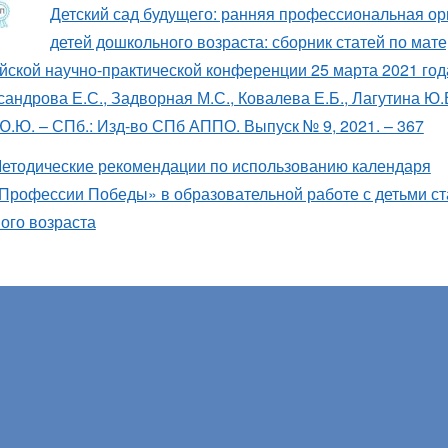
Детский сад будущего: ранняя профессиональная о
детей дошкольного возраста: сборник статей по мат
йской научно-практической конференции 25 марта 2021 года
сандрова Е.С., Задворная М.С., Ковалева Е.Б., Лагутина Ю.В
Ю.Ю. – СПб.: Изд-во СПб АППО. Выпуск № 9, 2021. – 367
етодические рекомендации по использованию календаря
Профессии Победы» в образовательной работе с детьми с
ого возраста