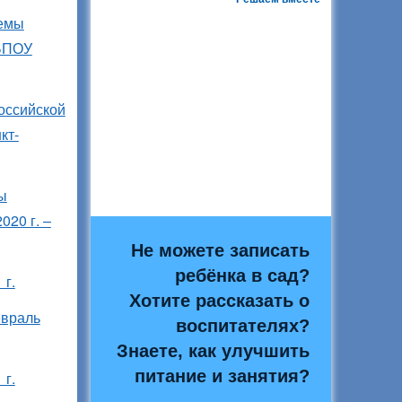
темы
ГБПОУ
российской
кт-
ы
020 г. –
Не можете записать
ребёнка в сад?
 г.
Хотите рассказать о
евраль
воспитателях?
Знаете, как улучшить
питание и занятия?
 г.