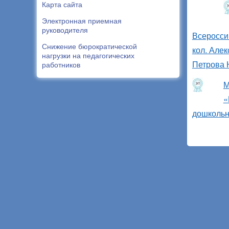
Карта сайта
Электронная приемная
руководителя
Всеросси
Снижение бюрократической
кол. Алек
нагрузки на педагогических
Петрова 
работников
М
«
дошкольн