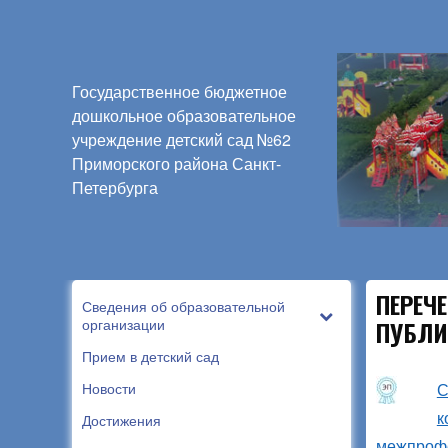
Государственное бюджетное
дошкольное образовательное
учреждение детский сад №62
Приморского района Санкт-
Петербурга
ПЕРЕЧ
Сведения об образовательной
организации
ПУБЛИ
Прием в детский сад
Новости
С
к
Достижения
межпроф