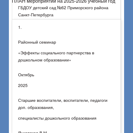
ПЛАН мероприятий на 2025-2026 учебный год
ГБДОУ детский сад №62 Приморского района
Санкт-Петербурга
1.
Руководители, старшие воспитатели,
воспитатели, педагоги доп. образования,
Районный семинар
специалисты дошкольного образования
«Эффекты социального партнерства в
дошкольном образовании»
Районный семинар
«Эффекты социального партнерства в
Октябрь
дошкольном образовании»
2025
Старшие воспитатели, воспитатели, педагоги
Регистрация на мероприятие
доп. образования,
Янковская В.М.,
специалисты дошкольного образования
Деркунская В.А.,
Янковская В.М.,