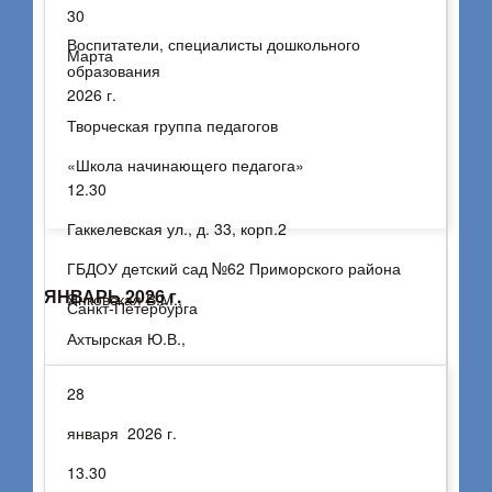
30
Воспитатели, специалисты дошкольного
Марта
образования
2026 г.
Творческая группа педагогов
«Школа начинающего педагога»
12.30
Гаккелевская ул., д. 33, корп.2
ГБДОУ детский сад №62 Приморского района
ЯНВАРЬ 2026 г.
Янковская В.М.,
Санкт-Петербурга
Ахтырская Ю.В.,
Тунина Е.Г.
28
Воспитатели, специалисты дошкольного
образования
января 2026 г.
13.30
Практико-ориентированный семинар