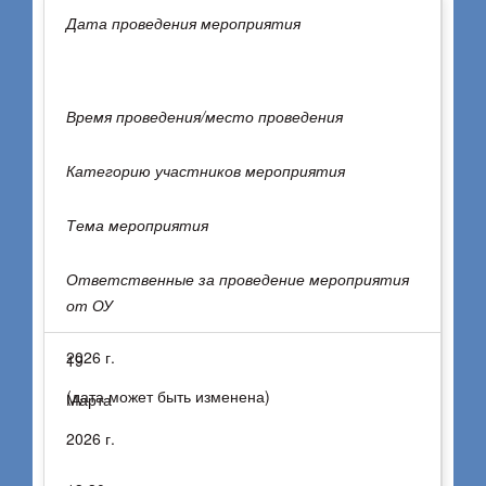
Дата проведения мероприятия
Янковская В.М.,
Время проведения/место проведения
Ахтырская Ю.В.
Категорию участников мероприятия
Тема мероприятия
23
Ответственные за проведение мероприятия
от ОУ
апреля
2026 г.
19
(дата может быть изменена)
Марта
2026 г.