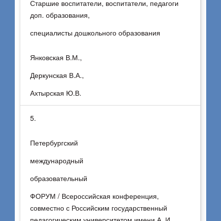
Старшие воспитатели, воспитатели, педагоги
доп. образования,
специалисты дошкольного образования
Янковская В.М.,
Деркунская В.А.,
Ахтырская Ю.В.
5.
Петербургский
международный
образовательный
ФОРУМ / Всероссийская конференция,
совместно с Российским государственный
педагогическим университетом имени А. И.