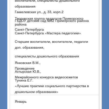
Воспитатели, специалисты дошкольного
образования
Гаккелевская ул., д. 33, корп.2
Творческая группа педагогов Приморского
ГБДОУ детский сад №62 Приморского района
района
Санкт-Петербурга
Санкт-Петербурга «Мастера педагогики»
Старшие воспитатели, воспитатели, педагоги
доп. образования,
специалисты дошкольного образования
Янковская В.М.,
Проведение
Ахтырская Ю.В.,
Межрайонного конкурса видеосюжетов
Тунина Е.Г.
«Лучшие практики социального партнерства в
дошкольном образовании»
(очно)
Январь