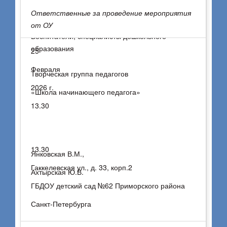
Ответственные за проведение мероприятия
от ОУ
Воспитатели, специалисты дошкольного
образования
25
Февраля
Творческая группа педагогов
2026 г.
«Школа начинающего педагога»
13.30
13.30
Янковская В.М.,
Гаккелевская ул., д. 33, корп.2
Ахтырская Ю.В.
ГБДОУ детский сад №62 Приморского района
Санкт-Петербурга