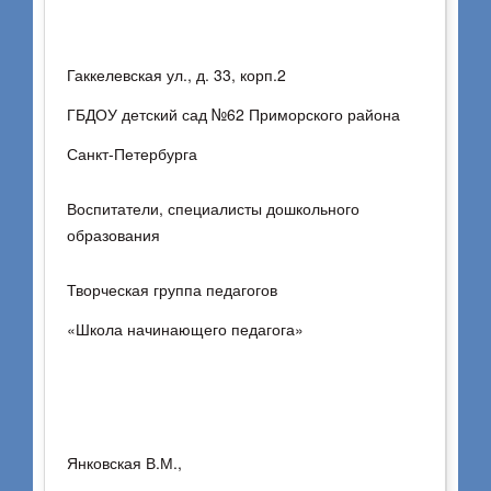
26
в рамках Петербургского международного
образовательного ФОРУМА
февраля 2026 г.
Гаккелевская ул., д. 33, корп.2
«Качество дошкольного образования
13.30
ГБДОУ детский сад №62 Приморского района
в условиях социального партнерства»
Санкт-Петербурга
13.30
Воспитатели, специалисты дошкольного
Янковская В.М.,
Авиаконструкторов 21 корп. 1.
образования
Ахтырская Ю.В.,
Психологический центр Приморского района
Творческая группа педагогов
Деркунская В.А.,
Воспитатели, специалисты дошкольного
«Школа начинающего педагога»
Брик Л.В.
образования
Творческая группа педагогов Приморского
района
Янковская В.М.,
Санкт-Петербурга