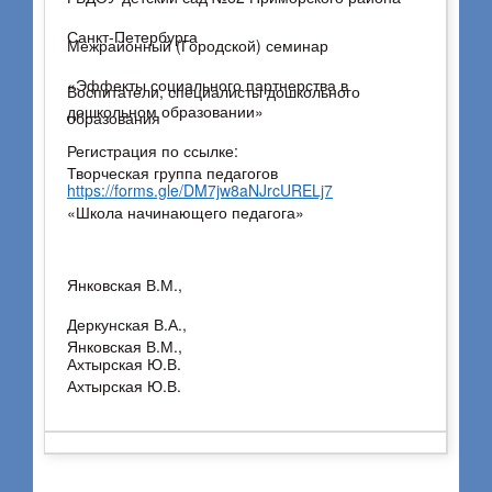
Санкт-Петербурга
Межрайонный (Городской) семинар
«Эффекты социального партнерства в
Воспитатели, специалисты дошкольного
дошкольном образовании»
образования
Регистрация по ссылке:
Творческая группа педагогов
https://forms.gle/DM7jw8aNJrcURELj7
«Школа начинающего педагога»
Янковская В.М.,
Деркунская В.А.,
Янковская В.М.,
Ахтырская Ю.В.
Ахтырская Ю.В.