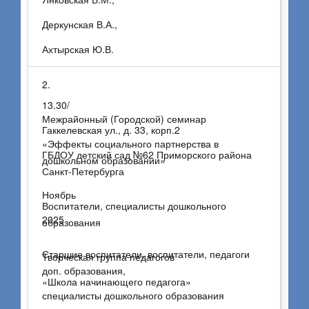
Ахтырская Ю.В.
Деркунская В.А.,
29 октября 2025 г.
Ахтырская Ю.В.
2.
13.30/
Межрайонный (Городской) семинар
Гаккелевская ул., д. 33, корп.2
«Эффекты социального партнерства в
ГБДОУ детский сад №62 Приморского района
дошкольном образовании»
Санкт-Петербурга
Ноябрь
Воспитатели, специалисты дошкольного
2025
образования
Старшие воспитатели, воспитатели, педагоги
Творческая группа педагогов
доп. образования,
«Школа начинающего педагога»
специалисты дошкольного образования