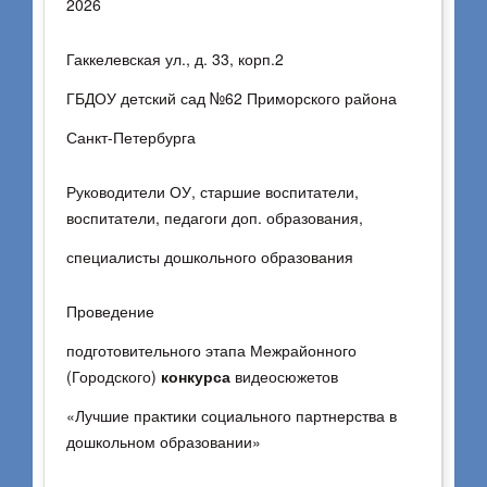
2026
Янковская В.М.,
Деркунская В.А.,
Гаккелевская ул., д. 33, корп.2
Ахтырская Ю.В.
ГБДОУ детский сад №62 Приморского района
Санкт-Петербурга
Руководители ОУ, старшие воспитатели,
воспитатели, педагоги доп. образования,
специалисты дошкольного образования
Проведение
подготовительного этапа Межрайонного
(Городского)
конкурса
видеосюжетов
«Лучшие практики социального партнерства в
дошкольном образовании»