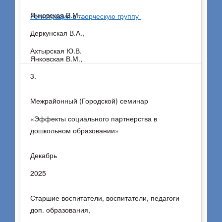
Янковская В.М.,
Регистрация в творческую группу
Деркунская В.А.,
Ахтырская Ю.В.
Янковская В.М.,
3.
Ахтырская Ю.В.,
Тунина Е.Г.
Межрайонный (Городской) семинар
«Эффекты социального партнерства в
дошкольном образовании»
Декабрь
2025
Старшие воспитатели, воспитатели, педагоги
доп. образования,