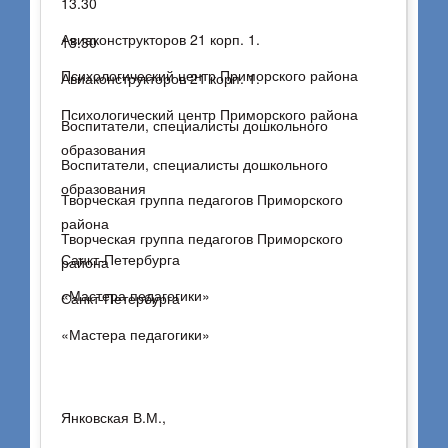
13.30
Авиаконструкторов 21 корп. 1.
13.30
Психологический центр Приморского района
Авиаконструкторов 21 корп. 1.
Психологический центр Приморского района
Воспитатели, специалисты дошкольного
образования
Воспитатели, специалисты дошкольного
образования
Творческая группа педагогов Приморского
района
Творческая группа педагогов Приморского
Санкт-Петербурга
района
«Мастера педагогики»
Санкт-Петербурга
«Мастера педагогики»
Янковская В.М.,