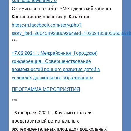
komitete/news/59673/
О семинаре на сайте «Методический кабинет
Костанайской области» р. Казахстан
https://m.facebook.com/story.php?
story_fbid=260434928869264&id=102094838036608&s
***
17.02.2021 г. Межрайонная (Городская)
конференция «Совершенствование
возможностей раннего развития детей в
условиях дошкольного образования»
ПРОГРАММА МЕРОПРИЯТИЯ
***
16 февраля 2021 г. Круглый стол для
представителей региональных
экспериментальных площадок дошкольных