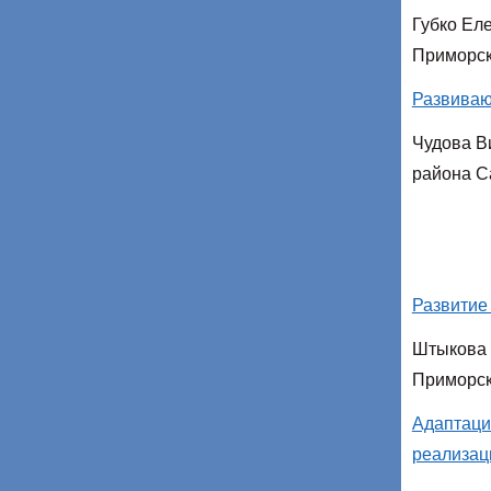
Губко Ел
Приморск
Развиваю
Чудова В
района С
Развитие
Штыкова 
Приморск
Адаптаци
реализа