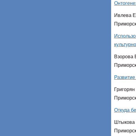
Онтогене
Ивлева Е
Приморск
Использо
культурн
Взорова 
Приморск
Развитие 
Григорян
Приморск
Откуда б
Штыкова 
Приморск