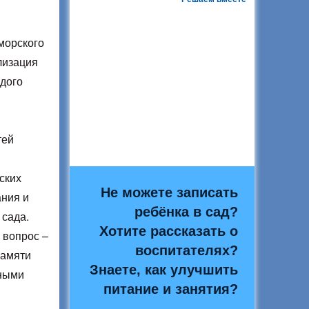
морского
лизация
дого
тей
ских
Не можете записать
ания и
ребёнка в сад?
 сада.
Хотите рассказать о
 вопрос –
воспитателях?
памяти
Знаете, как улучшить
тными
питание и занятия?