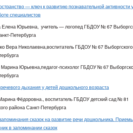
остранство — ключ к развитию познавательной активности у
боте специалистов
 Елена Юрьевна, учитель — логопед ГБДОУ № 67 Выборгс
анкт-Петербурга
ко Вера Николаевна,воспитатель ГБДОУ № 67 Выборгского
тербурга
 Марина Юрьевна,педагог-психолог ГБДОУ № 67 Выборгско
тербурга
 речевого дыхания у детей дошкольного возраста
Марина Фёдоровна., воспитатель ГБДОУ детский сад № 81
ого района Санкт-Петербурга
запоминания сказок на развитие речи дошкольника. Прием
ник в запоминании сказок