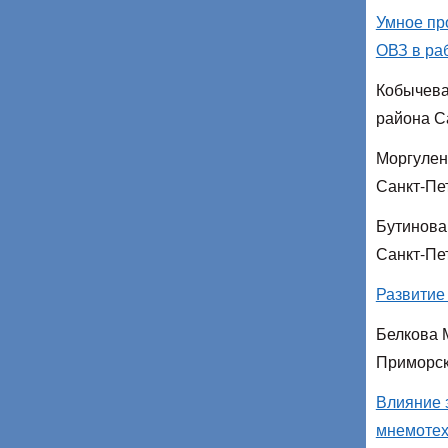
Умное пр
ОВЗ в ра
Кобычева
района С
Моргулен
Санкт-Пе
Бутинова
Санкт-Пе
Развитие
Белкова 
Приморск
Влияние 
мнемотех