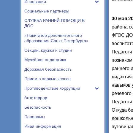
Инновации
Социальные партнеры
30 мая 20
СЛУЖБА РАННЕЙ ПОМОЩИ В
ДОО
района с
ФГОС ДО 
«Навигатор дополнительного
образования Санкт-Петербурга»
воспитат
Секции, кружки и студии
Педагоги 
Музейная педагогика
познаком
раннего и
Дорожная безопасность
дидактич
Прием в первые классы
навыков 
Противодействие коррупции
речевого 
Антитеррор
Педагоги,
Безопасность
Откуда б
Панорамы
дошкольн
Иная информация
пуговица