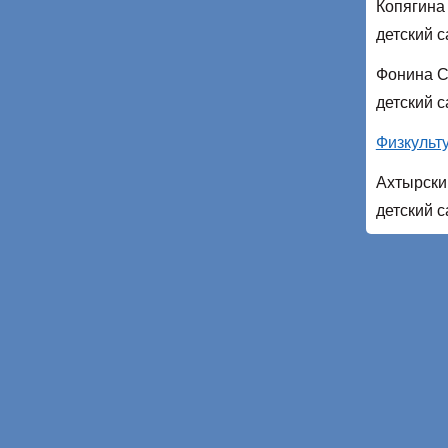
Копягина
детский 
Фонина С
детский 
Физкульт
Ахтырски
детский 