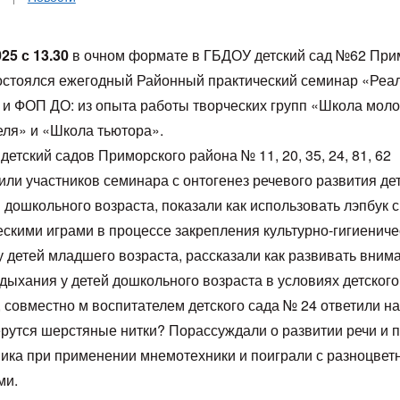
25 с 13.30
в очном формате в ГБДОУ детский сад №62 При
остоялся ежегодный Районный практический семинар «Реа
и ФОП ДО: из опыта работы творческих групп «Школа моло
еля» и «Школа тьютора».
детский садов Приморского района № 11, 20, 35, 24, 81, 62
или участников семинара с онтогенез речевого развития де
 дошкольного возраста, показали как использовать лэпбук с
ескими играми в процессе закрепления культурно-гигиениче
у детей младшего возраста, рассказали как развивать вним
дыхания у детей дошкольного возраста в условиях детского
 совместно м воспитателем детского сада № 24 ответили на
ерутся шерстяные нитки? Порассуждали о развитии речи и 
ика при применении мнемотехники и поиграли с разноцве
ми.