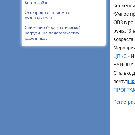
Карта сайта
Коллеги 
Электронная приемная
“Умное пр
руководителя
ОВЗ в раб
Снижение бюрократической
ручка “З
нагрузки на педагогических
работников
возраста.
Мероприя
ЦПКС
«И
РАЙОНА 
Статью, д
почту:
jul
ПРОГРА
Регистра