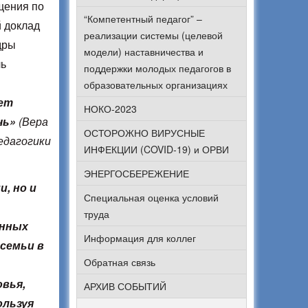
щения по
“Компетентный педагог” –
й доклад
реализации системы (целевой
дры
модели) наставничества и
ль
поддержки молодых педагогов в
образовательных организациях
ает
НОКО-2023
чь»
(Вера
ОСТОРОЖНО ВИРУСНЫЕ
едагогики
ИНФЕКЦИИ (COVID-19) и ОРВИ
ЭНЕРГОСБЕРЕЖЕНИЕ
, но и
Специальная оценка условий
труда
енных
Информация для коллег
семьи в
Обратная связь
вья,
АРХИВ СОБЫТИЙ
ользуя