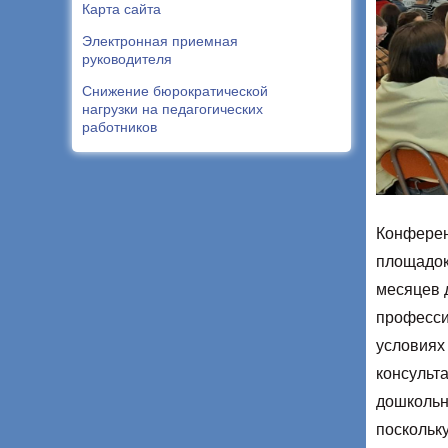
Карта сайта
Электронная приемная
руководителя
Снижение бюрократической
нагрузки на педагогических
работников
Конферен
площадок
месяцев 
професси
условиях
консульт
дошкольн
поскольк