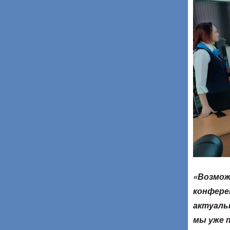
«Возмож
конфере
актуаль
мы уже 