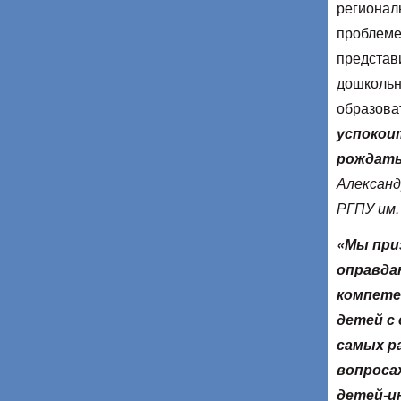
регионал
проблеме
представ
дошкольн
образова
успокои
рождать
Александ
РГПУ им. 
«Мы при
оправда
компете
детей с
самых р
вопроса
детей-и