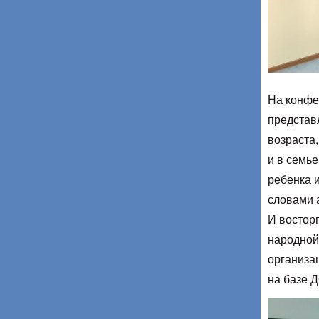
На конфе
представ
возраста
и в семь
ребенка 
словами 
И восторг
народной 
организа
на базе 