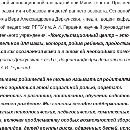
ьной инновационной площадкой при Министерстве Просве
 развития и образования детей раннего возраста. Основно
ила Вера Александровна Деркунская, к.пед.н., доцент кафе
ой педагогики РГПУ им. А.И. Герцена, научный руководите
тельного учреждения.
«Консультационный центр – это
тельное для мамы, которая, родив ребенка, продолж
ся как осознанная мама и в этом ей необходимо помо
ровна Деркунская
к.пед.н., доцент кафедры дошкольной п
А.И. Герцена).
зываем родителей не только называться родителями
нно гордиться этой социальной ролью, обретать
нтность в развитии, воспитании, обучении собств
 самого рождения. Мы готовы сегодня поддерживать 
азных психологических, педагогических, комплексных
х, включая проблематику особых возможностей здоро
нвалидов, детей группы риска, одаренных детей, исп