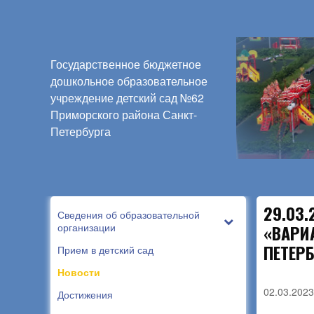
Государственное бюджетное
дошкольное образовательное
учреждение детский сад №62
Приморского района Санкт-
Петербурга
29.03
Сведения об образовательной
организации
«ВАРИ
ПЕТЕР
Прием в детский сад
Новости
02.03.2023
Достижения