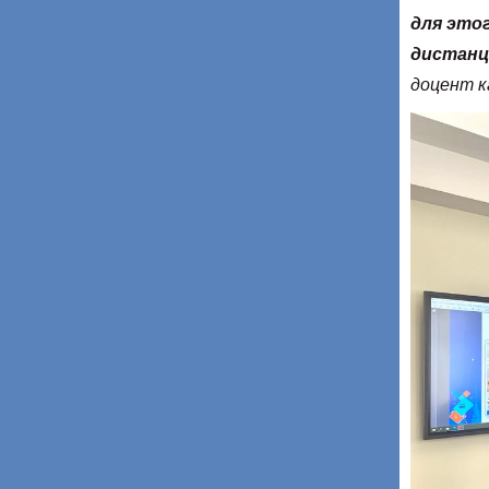
для этог
дистанц
доцент к