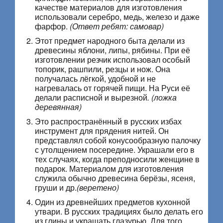
качестве материалов для изготовления
использовали серебро, медь, железо и даже
фарфор.
(Ответ ребят: самовар)
Этот предмет народного быта делали из
древесины яблони, липы, рябины. При её
изготовлении резчик использовал особый
топорик, рашпили, резцы и нож. Она
получалась лёгкой, удобной и не
нагревалась от горячей пищи. На Руси её
делали расписной и вырезной
. (ложка
деревянная)
Это распространённый в русских избах
инструмент для прядения нитей. Он
представлял собой конусообразную палочку
с утолщением посередине. Украшали его в
тех случаях, когда преподносили женщине в
подарок. Материалом для изготовления
служила обычно древесина берёзы, ясеня,
груши и др.
(веретено)
Один из древнейших предметов кухонной
утвари. В русских традициях было делать его
из глины и украшать глазурью. Для того,